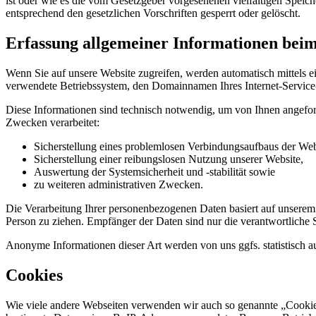
ist oder wie es die vom Gesetzgeber vorgesehenen vielfältigen Speic
entsprechend den gesetzlichen Vorschriften gesperrt oder gelöscht.
Erfassung allgemeiner Informationen bei
Wenn Sie auf unsere Website zugreifen, werden automatisch mittels e
verwendete Betriebssystem, den Domainnamen Ihres Internet-Service-P
Diese Informationen sind technisch notwendig, um von Ihnen angeford
Zwecken verarbeitet:
Sicherstellung eines problemlosen Verbindungsaufbaus der Web
Sicherstellung einer reibungslosen Nutzung unserer Website,
Auswertung der Systemsicherheit und -stabilität sowie
zu weiteren administrativen Zwecken.
Die Verarbeitung Ihrer personenbezogenen Daten basiert auf unserem
Person zu ziehen. Empfänger der Daten sind nur die verantwortliche St
Anonyme Informationen dieser Art werden von uns ggfs. statistisch au
Cookies
Wie viele andere Webseiten verwenden wir auch so genannte „Cookies“