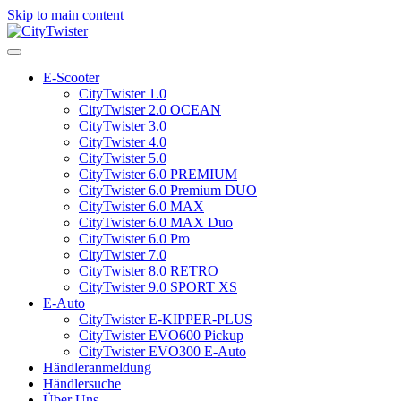
Skip to main content
E-Scooter
CityTwister 1.0
CityTwister 2.0 OCEAN
CityTwister 3.0
CityTwister 4.0
CityTwister 5.0
CityTwister 6.0 PREMIUM
CityTwister 6.0 Premium DUO
CityTwister 6.0 MAX
CityTwister 6.0 MAX Duo
CityTwister 6.0 Pro
CityTwister 7.0
CityTwister 8.0 RETRO
CityTwister 9.0 SPORT XS
E-Auto
CityTwister E-KIPPER-PLUS
CityTwister EVO600 Pickup
CityTwister EVO300 E-Auto
Händleranmeldung
Händlersuche
Über Uns