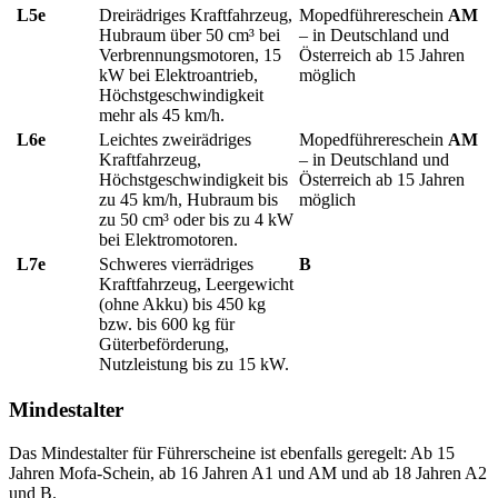
L5e
Dreirädriges Kraftfahrzeug,
Mopedführereschein
AM
Hubraum über 50 cm³ bei
– in Deutschland und
Verbrennungsmotoren, 15
Österreich ab 15 Jahren
kW bei Elektroantrieb,
möglich
Höchstgeschwindigkeit
mehr als 45 km/h
.
L6e
Leichtes zweirädriges
Mopedführereschein
AM
Kraftfahrzeug,
– in Deutschland und
Höchstgeschwindigkeit bis
Österreich ab 15 Jahren
zu 45 km/h, Hubraum bis
möglich
zu 50 cm³ oder bis zu 4 kW
bei Elektromotoren.
L7e
Schweres vierrädriges
B
Kraftfahrzeug, Leergewicht
(ohne Akku) bis 450 kg
bzw. bis 600 kg für
Güterbeförderung,
Nutzleistung bis zu 15 kW.
Mindestalter
Das Mindestalter für Führerscheine ist ebenfalls geregelt: Ab 15
Jahren Mofa-Schein, ab 16 Jahren A1 und AM und ab 18 Jahren A2
und B.