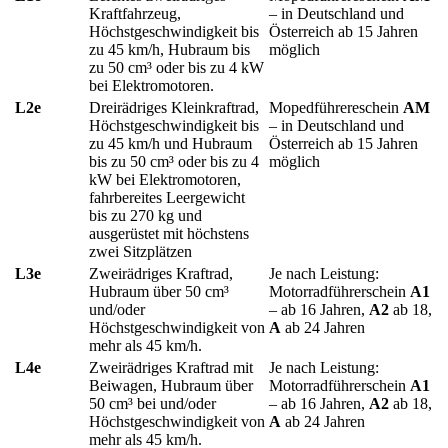
Kraftfahrzeug,
– in Deutschland und
Höchstgeschwindigkeit bis
Österreich ab 15 Jahren
zu 45 km/h, Hubraum bis
möglich
zu 50 cm³ oder bis zu 4 kW
bei Elektromotoren.
L2e
Dreirädriges Kleinkraftrad,
Mopedführereschein
AM
Höchstgeschwindigkeit bis
– in Deutschland und
zu 45 km/h und Hubraum
Österreich ab 15 Jahren
bis zu 50 cm³ oder bis zu 4
möglich
kW bei Elektromotoren,
fahrbereites Leergewicht
bis zu 270 kg und
ausgerüstet mit höchstens
zwei Sitzplätzen
L3e
Zweirädriges Kraftrad,
Je nach Leistung:
Hubraum über 50 cm³
Motorradführerschein
A1
und/oder
– ab 16 Jahren,
A2
ab 18,
Höchstgeschwindigkeit von
A
ab 24 Jahren
mehr als 45 km/h.
L4e
Zweirädriges Kraftrad mit
Je nach Leistung:
Beiwagen, Hubraum über
Motorradführerschein
A1
50 cm³ bei und/oder
– ab 16 Jahren,
A2
ab 18,
Höchstgeschwindigkeit von
A
ab 24 Jahren
mehr als 45 km/h.