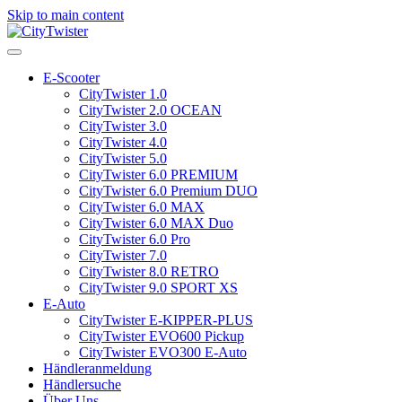
Skip to main content
E-Scooter
CityTwister 1.0
CityTwister 2.0 OCEAN
CityTwister 3.0
CityTwister 4.0
CityTwister 5.0
CityTwister 6.0 PREMIUM
CityTwister 6.0 Premium DUO
CityTwister 6.0 MAX
CityTwister 6.0 MAX Duo
CityTwister 6.0 Pro
CityTwister 7.0
CityTwister 8.0 RETRO
CityTwister 9.0 SPORT XS
E-Auto
CityTwister E-KIPPER-PLUS
CityTwister EVO600 Pickup
CityTwister EVO300 E-Auto
Händleranmeldung
Händlersuche
Über Uns