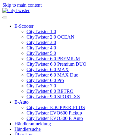
Skip to main content
E-Scooter
CityTwister 1.0
CityTwister 2.0 OCEAN
CityTwister 3.0
CityTwister 4.0
CityTwister 5.0
CityTwister 6.0 PREMIUM
CityTwister 6.0 Premium DUO
CityTwister 6.0 MAX
CityTwister 6.0 MAX Duo
CityTwister 6.0 Pro
CityTwister 7.0
CityTwister 8.0 RETRO
CityTwister 9.0 SPORT XS
E-Auto
CityTwister E-KIPPER-PLUS
CityTwister EVO600 Pickup
CityTwister EVO300 E-Auto
Händleranmeldung
Händlersuche
Über Uns