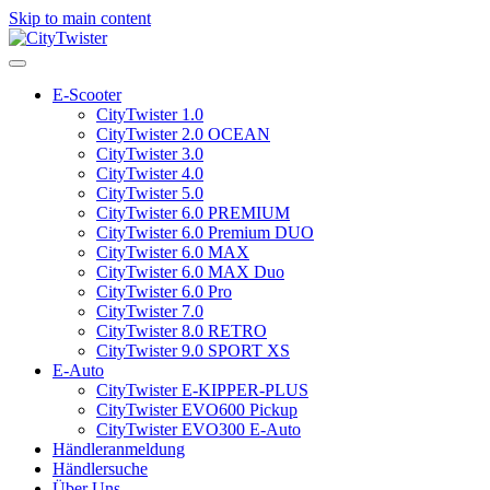
Skip to main content
E-Scooter
CityTwister 1.0
CityTwister 2.0 OCEAN
CityTwister 3.0
CityTwister 4.0
CityTwister 5.0
CityTwister 6.0 PREMIUM
CityTwister 6.0 Premium DUO
CityTwister 6.0 MAX
CityTwister 6.0 MAX Duo
CityTwister 6.0 Pro
CityTwister 7.0
CityTwister 8.0 RETRO
CityTwister 9.0 SPORT XS
E-Auto
CityTwister E-KIPPER-PLUS
CityTwister EVO600 Pickup
CityTwister EVO300 E-Auto
Händleranmeldung
Händlersuche
Über Uns